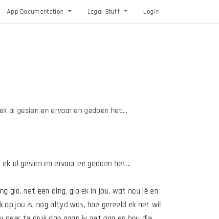
App Documentation
Legal Stuff
Login
ek al gesien en ervaar en gedoen het...
 ek al gesien en ervaar en gedoen het...
glo, net een ding, glo ek in jou, wat nou lê en 
op jou is, nog altyd was, hoe gereeld ek net wil 
u neer te druk dan gaan jy net aan en bou die 