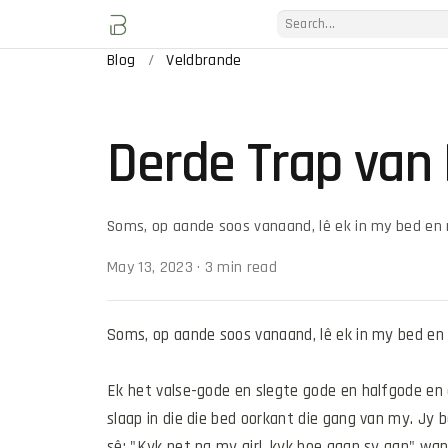
Blog
/
Veldbrande
Derde Trap van
Soms, op aande soos vanaand, lê ek in my bed en re
May 13, 2023
·
3 min read
Soms, op aande soos vanaand, lê ek in my bed en re
Ek het valse-gode en slegte gode en halfgode en a
slaap in die die bed oorkant die gang van my. Jy b
sê; "Kyk net na my girl, kyk hoe gaan sy aan" wan