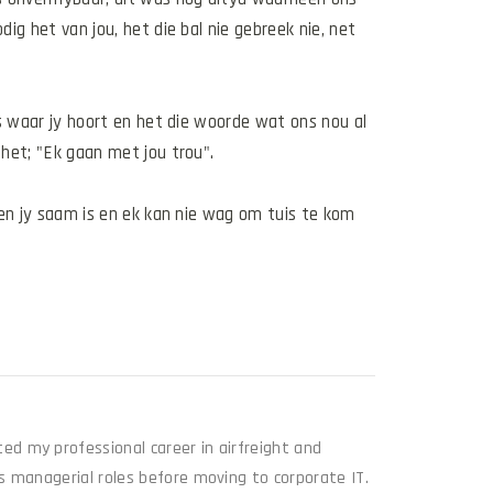
g het van jou, het die bal nie gebreek nie, net 
s waar jy hoort en het die woorde wat ons nou al 
 het; "Ek gaan met jou trou".
 en jy saam is en ek kan nie wag om tuis te kom 
ted my professional career in airfreight and
ous managerial roles before moving to corporate IT.