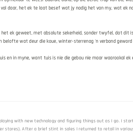
al daar, het ek te laat besef wat jy nodig het van my, wat ek nodi
t, het ek geweet, met absolute sekerheid, sonder twyfel, dat dit i
'n belofte wat deur die koue, winter-sterrenag 'n verbond geword
huis en in myne, want tuis is nie die gebou nie maar waarookal ek
 playing with new technology and figuring things out as I go. I star
r stores). After a brief stint in sales I returned to retail in vari