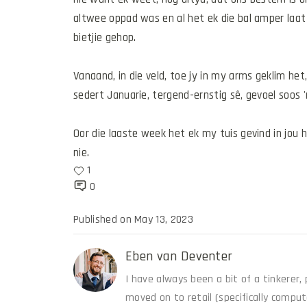
altwee oppad was en al het ek die bal amper laat v
bietjie gehop.
Vanaand, in die veld, toe jy in my arms geklim he
sedert Januarie, tergend-ernstig sê, gevoel soos 
Oor die laaste week het ek my tuis gevind in jou 
nie.
1
0
Published on
May 13, 2023
Eben van Deventer
I have always been a bit of a tinkerer,
moved on to retail (specifically compute