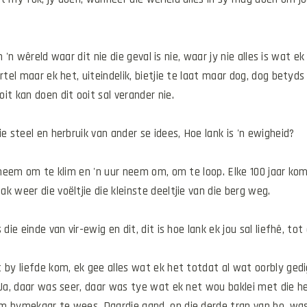
n 'n wêreld waar dit nie die geval is nie, waar jy nie alles is wat e
ertel maar ek het, uiteindelik, bietjie te laat maar dog, dog bety
it kan doen dit ooit sal verander nie.
e steel en herbruik van ander se idees, Hoe lank is 'n ewigheid? 
 neem om te klim en 'n uur neem om, om te loop. Elke 100 jaar kom l
 weer die voëltjie die kleinste deeltjie van die berg weg.
die einde van vir-ewig en dit, dit is hoe lank ek jou sal liefhê, to
 by liefde kom, ek gee alles wat ek het totdat al wat oorbly gedi
Ja, daar was seer, daar was tye wat ek net wou baklei met die hee
om bymekaar te wees. Daardie aand, op die derde trap van bo, wa