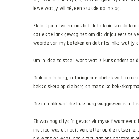
lewe wat jy wil hê, een stukkie op 'n slag.
Ek het jou al vir so lank lief dat ek nie kan dink aa
dat ek te lank gewag het om dit vir jou eers te v
woorde van my beteken en dat niks, niks wat jy oo
Om 'n idee te steel, want wat is kuns anders as di
Dink aan 'n berg, 'n toringende obelisk wat 'n uur
bekkie skerp op die berg en met elke bek-skerpmaak
Die oomblik wat die hele berg weggeweer is, dit is 
Ek was nog altyd 'n gevaar vir myself wanneer dit
met jou was ek nooit verpletter op die rotse nie. 
nie want ek weet, nog altyd, dat ons bestem is 