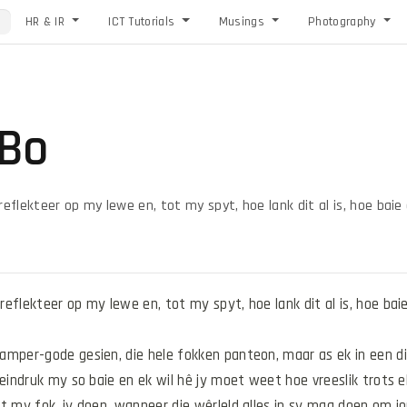
HR & IR
ICT Tutorials
Musings
Photography
 Bo
flekteer op my lewe en, tot my spyt, hoe lank dit al is, hoe baie 
flekteer op my lewe en, tot my spyt, hoe lank dit al is, hoe baie
mper-gode gesien, die hele fokken panteon, maar as ek in een ding 
eindruk my so baie en ek wil hê jy moet weet hoe vreeslik trots ek 
t my fok, jy doen, wanneer die wêrleld alles in sy mag doen om jo