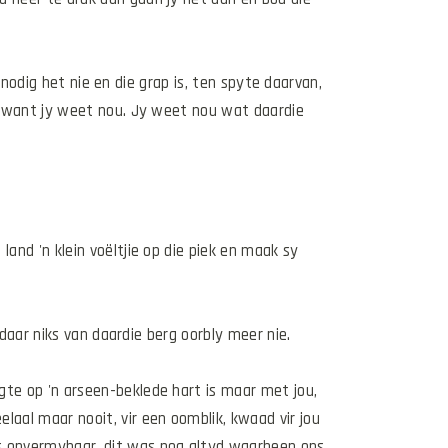
k nodig het nie en die grap is, ten spyte daarvan, 
ds want jy weet nou. Jy weet nou wat daardie 
and 'n klein voëltjie op die piek en maak sy 
t daar niks van daardie berg oorbly meer nie.
gte op 'n arseen-beklede hart is maar met jou, 
laal maar nooit, vir een oomblik, kwaad vir jou 
s onvermybaar, dit was nog altyd waarheen ons 